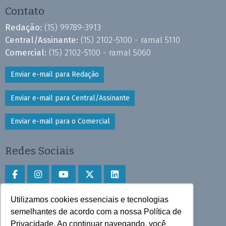
Contato
Redação:
(15) 99789-3913
Central/Assinante:
(15) 2102-5100 - ramal 5110
Comercial:
(15) 2102-5100 - ramal 5060
Enviar e-mail para Redação
Enviar e-mail para Central/Assinante
Enviar e-mail para o Comercial
Redes Sociais
Utilizamos cookies essenciais e tecnologias
Faça download do aplicativo
semelhantes de acordo com a nossa Política de
Play Store e App Store
Privacidade. Ao continuar navegando, você