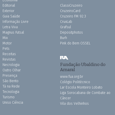
Economia
Editorial
ClassiCruzeiro
Exterior
CruzeiroCard
Guia Saúde
Cruzeiro FM 92.3
Informação Livre
CruxLab
Letra Viva
Grafsul
Magnus Futsal
Depositphotos
Mix
Burh
Motor
Pink do Bem OSSEL
Pets
Receitas
Revistas
Fundação Ubaldino do
Necrologia
Amaral
Outro Olhar
Presença
www.fua.org.br
São Bento
Colégio Politécnico
Tá na Rede
Lar Escola Monteiro Lobato
Tecnologia
Liga Sorocabana de Combate ao
Turismo
Câncer
Uniso Ciência
Vila dos Velhinhos