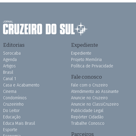
Editorias
Expediente
Sorocaba
Expediente
Agenda
Projeto Memória
Artigos
Política de Privacidade
Brasil
Fale conosco
Canal 1
Casa e Acabamento
Fale com o Cruzeiro
Cinema
Atendimento ao Assinante
Condomínios
Anuncie no Cruzeiro
Cruzeirinho
Anuncie no ClassiCruzeiro
Do Leitor
Publicidade Legal
Educação
Repórter Cidadão
Educa Mais Brasil
Trabalhe Conosco
Esporte
Parceiros