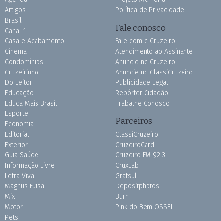
Artigos
Política de Privacidade
Brasil
Fale conosco
Canal 1
Casa e Acabamento
Fale com o Cruzeiro
Cinema
Atendimento ao Assinante
Condomínios
Anuncie no Cruzeiro
Cruzeirinho
Anuncie no ClassiCruzeiro
Do Leitor
Publicidade Legal
Educação
Repórter Cidadão
Educa Mais Brasil
Trabalhe Conosco
Esporte
Parceiros
Economia
Editorial
ClassiCruzeiro
Exterior
CruzeiroCard
Guia Saúde
Cruzeiro FM 92.3
Informação Livre
CruxLab
Letra Viva
Grafsul
Magnus Futsal
Depositphotos
Mix
Burh
Motor
Pink do Bem OSSEL
Pets