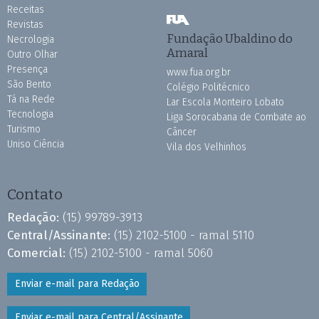
Receitas
Revistas
Fundação Ubaldino do
Necrologia
Amaral
Outro Olhar
Presença
www.fua.org.br
São Bento
Colégio Politécnico
Tá na Rede
Lar Escola Monteiro Lobato
Tecnologia
Liga Sorocabana de Combate ao
Turismo
Câncer
Uniso Ciência
Vila dos Velhinhos
Contato
Redação:
(15) 99789-3913
Central/Assinante:
(15) 2102-5100 - ramal 5110
Comercial:
(15) 2102-5100 - ramal 5060
Enviar e-mail para Redação
Enviar e-mail para Central/Assinante