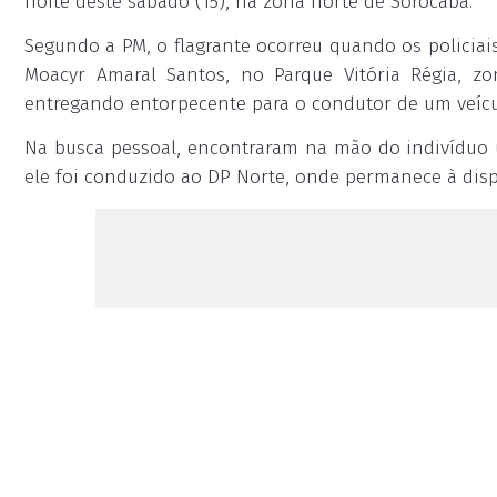
noite deste sábado (15), na zona norte de Sorocaba.
Segundo a PM, o flagrante ocorreu quando os policiai
Moacyr Amaral Santos, no Parque Vitória Régia, z
entregando entorpecente para o condutor de um veíc
Na busca pessoal, encontraram na mão do indivíduo u
ele foi conduzido ao DP Norte, onde permanece à disp