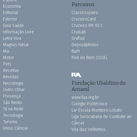
Parceiros
Economia
Editorial
ClassiCruzeiro
Exterior
CruzeiroCard
Guia Saúde
Cruzeiro FM 92.3
Informação Livre
CruxLab
Letra Viva
Grafsul
Magnus Futsal
Depositphotos
Mix
Burh
Motor
Pink do Bem OSSEL
Pets
Receitas
Revistas
Fundação Ubaldino do
Necrologia
Amaral
Outro Olhar
Presença
www.fua.org.br
São Bento
Colégio Politécnico
Tá na Rede
Lar Escola Monteiro Lobato
Tecnologia
Liga Sorocabana de Combate ao
Turismo
Câncer
Uniso Ciência
Vila dos Velhinhos