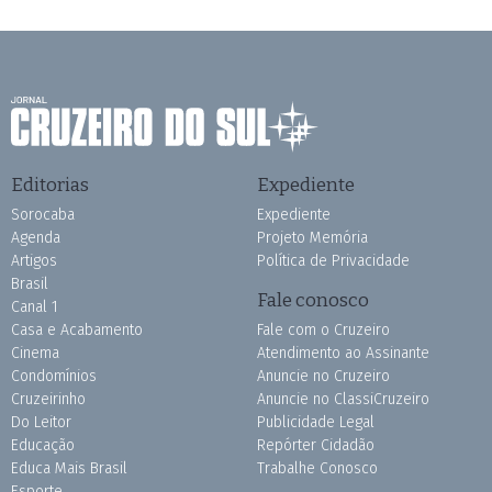
Editorias
Expediente
Sorocaba
Expediente
Agenda
Projeto Memória
Artigos
Política de Privacidade
Brasil
Fale conosco
Canal 1
Casa e Acabamento
Fale com o Cruzeiro
Cinema
Atendimento ao Assinante
Condomínios
Anuncie no Cruzeiro
Cruzeirinho
Anuncie no ClassiCruzeiro
Do Leitor
Publicidade Legal
Educação
Repórter Cidadão
Educa Mais Brasil
Trabalhe Conosco
Esporte