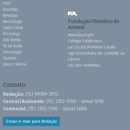
Pets
Receitas
Revistas
Fundação Ubaldino do
Necrologia
Amaral
Outro Olhar
Presença
www.fua.org.br
São Bento
Colégio Politécnico
Tá na Rede
Lar Escola Monteiro Lobato
Tecnologia
Liga Sorocabana de Combate ao
Turismo
Câncer
Uniso Ciência
Vila dos Velhinhos
Contato
Redação:
(15) 99789-3913
Central/Assinante:
(15) 2102-5100 - ramal 5110
Comercial:
(15) 2102-5100 - ramal 5060
Enviar e-mail para Redação