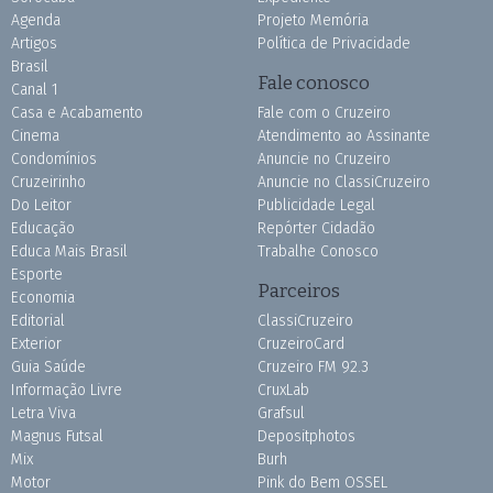
Agenda
Projeto Memória
Artigos
Política de Privacidade
Brasil
Fale conosco
Canal 1
Casa e Acabamento
Fale com o Cruzeiro
Cinema
Atendimento ao Assinante
Condomínios
Anuncie no Cruzeiro
Cruzeirinho
Anuncie no ClassiCruzeiro
Do Leitor
Publicidade Legal
Educação
Repórter Cidadão
Educa Mais Brasil
Trabalhe Conosco
Esporte
Parceiros
Economia
Editorial
ClassiCruzeiro
Exterior
CruzeiroCard
Guia Saúde
Cruzeiro FM 92.3
Informação Livre
CruxLab
Letra Viva
Grafsul
Magnus Futsal
Depositphotos
Mix
Burh
Motor
Pink do Bem OSSEL