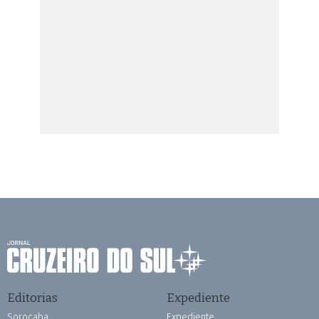
Editorias
Expediente
Sorocaba
Expediente