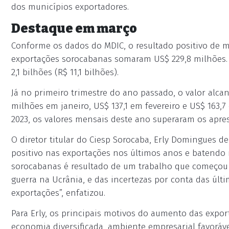
dos municípios exportadores.
Destaque em março
Conforme os dados do MDIC, o resultado positivo de 
exportações sorocabanas somaram US$ 229,8 milhões. 
2,1 bilhões (R$ 11,1 bilhões).
Já no primeiro trimestre do ano passado, o valor alcan
milhões em janeiro, US$ 137,1 em fevereiro e US$ 163
2023, os valores mensais deste ano superaram os apres
O diretor titular do Ciesp Sorocaba, Erly Domingues d
positivo nas exportações nos últimos anos e batendo
sorocabanas é resultado de um trabalho que começou 
guerra na Ucrânia, e das incertezas por conta das últ
exportações”, enfatizou.
Para Erly, os principais motivos do aumento das expor
economia diversificada, ambiente empresarial favoráve