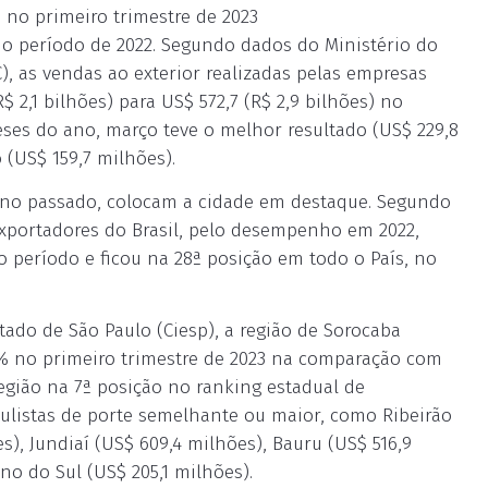
no primeiro trimestre de 2023
o período de 2022. Segundo dados do Ministério do
), as vendas ao exterior realizadas pelas empresas
 2,1 bilhões) para US$ 572,7 (R$ 2,9 bilhões) no
eses do ano, março teve o melhor resultado (US$ 229,8
 (US$ 159,7 milhões).
ano passado, colocam a cidade em destaque. Segundo
xportadores do Brasil, pelo desempenho em 2022,
o período e ficou na 28ª posição em todo o País, no
ado de São Paulo (Ciesp), a região de Sorocaba
 no primeiro trimestre de 2023 na comparação com
egião na 7ª posição no ranking estadual de
aulistas de porte semelhante ou maior, como Ribeirão
s), Jundiaí (US$ 609,4 milhões), Bauru (US$ 516,9
no do Sul (US$ 205,1 milhões).