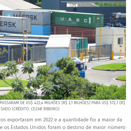
SARAM DE US$ 422,4 MILHÕES (R$ 2,1 BILHÕES) PARA US$ 572,7 (R$
ISADO (CRÉDITO: CEZAR RIBEIRO)
ros exportaram em 2022 e a quantidade foi a maior da
que os Estados Unidos foram o destino de maior número