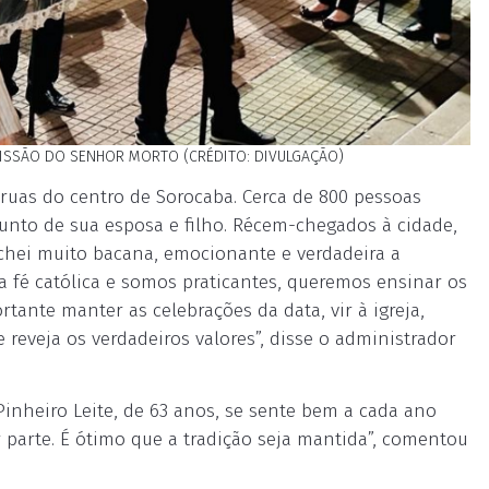
CISSÃO DO SENHOR MORTO (CRÉDITO: DIVULGAÇÃO)
 ruas do centro de Sorocaba. Cerca de 800 pessoas
 junto de sua esposa e filho. Récem-chegados à cidade,
Achei muito bacana, emocionante e verdadeira a
 a fé católica e somos praticantes, queremos ensinar os
tante manter as celebrações da data, vir à igreja,
reveja os verdadeiros valores”, disse o administrador
Pinheiro Leite, de 63 anos, se sente bem a cada ano
 parte. É ótimo que a tradição seja mantida”, comentou