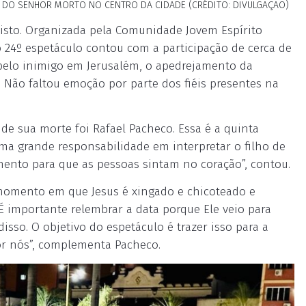
O DO SENHOR MORTO NO CENTRO DA CIDADE (CRÉDITO: DIVULGAÇÃO)
risto. Organizada pela Comunidade Jovem Espírito
o 24º espetáculo contou com a participação de cerca de
 pelo inimigo em Jerusalém, o apedrejamento da
s. Não faltou emoção por parte dos fiéis presentes na
de sua morte foi Rafael Pacheco. Essa é a quinta
ma grande responsabilidade em interpretar o filho de
mento para que as pessoas sintam no coração”, contou.
 o momento em que Jesus é xingado e chicoteado e
 importante relembrar a data porque Ele veio para
disso. O objetivo do espetáculo é trazer isso para a
or nós”, complementa Pacheco.