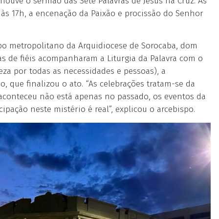
houve o sermão das Sete Palavras de Jesus na Cruz. Às
, às 17h, a encenação da Paixão e procissão do Senhor
ispo metropolitano da Arquidiocese de Sorocaba, dom
as de fiéis acompanharam a Liturgia da Palavra com o
reza por todas as necessidades e pessoas), a
 que finalizou o ato. “As celebrações tratam-se da
e aconteceu não está apenas no passado, os eventos da
ipação neste mistério é real”, explicou o arcebispo.