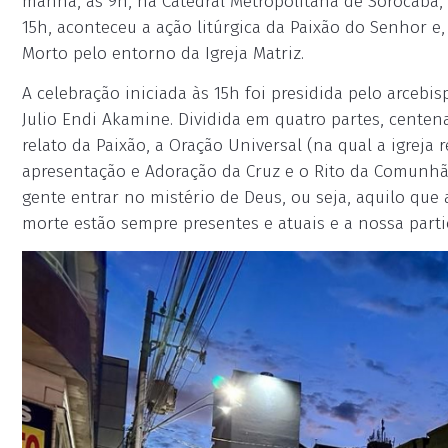
manhã, às 9h, na Catedral Metropolitana de Sorocaba, 
15h, aconteceu a ação litúrgica da Paixão do Senhor e
Morto pelo entorno da Igreja Matriz.
A celebração iniciada às 15h foi presidida pelo arceb
Julio Endi Akamine. Dividida em quatro partes, centen
relato da Paixão, a Oração Universal (na qual a igreja 
apresentação e Adoração da Cruz e o Rito da Comunhão,
gente entrar no mistério de Deus, ou seja, aquilo qu
morte estão sempre presentes e atuais e a nossa partic