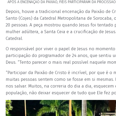
APÓS A ENCENAÇÃO DA PAIXÃO, FIÉIS PARTICIPARAM DA PROCISSÃ
Depois, houve a tradicional encenação da Paixão de C
Santo (Cojes) da Catedral Metropolitana de Sorocaba, 
20 pessoas. A peça mostrou quando Jesus foi tentado
mulher adúltera, a Santa Ceia e a crucificação de Jesu
Catedral.
O responsável por viver o papel de Jesus no momento 
participação do programador de 24 anos, que sentiu u
Deus. “Tento parecer o mais real possível naquele mo
“Participar da Paixão de Cristo é incrível, por que é
muitas pessoas sentem como se fosse em si mesmas. É
nos salvar. Muitos, na correria do dia a dia, esquecem 
população, não deixar esquecer de tudo que Ele fez p