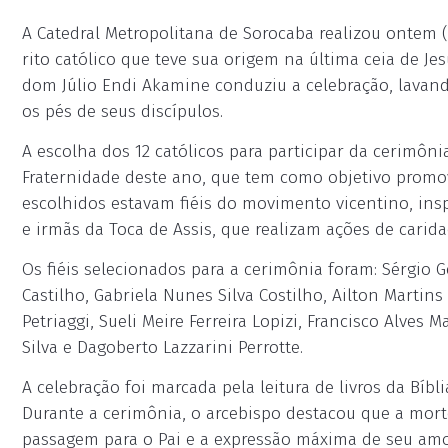
A Catedral Metropolitana de Sorocaba realizou ontem (
rito católico que teve sua origem na última ceia de J
dom Júlio Endi Akamine conduziu a celebração, lavando
os pés de seus discípulos.
A escolha dos 12 católicos para participar da cerimôn
Fraternidade deste ano, que tem como objetivo promov
escolhidos estavam fiéis do movimento vicentino, ins
e irmãs da Toca de Assis, que realizam ações de carid
Os fiéis selecionados para a cerimônia foram: Sérgio G
Castilho, Gabriela Nunes Silva Costilho, Ailton Martin
Petriaggi, Sueli Meire Ferreira Lopizi, Francisco Alves
Silva e Dagoberto Lazzarini Perrotte.
A celebração foi marcada pela leitura de livros da Bíbl
Durante a cerimônia, o arcebispo destacou que a mor
passagem para o Pai e a expressão máxima de seu amor