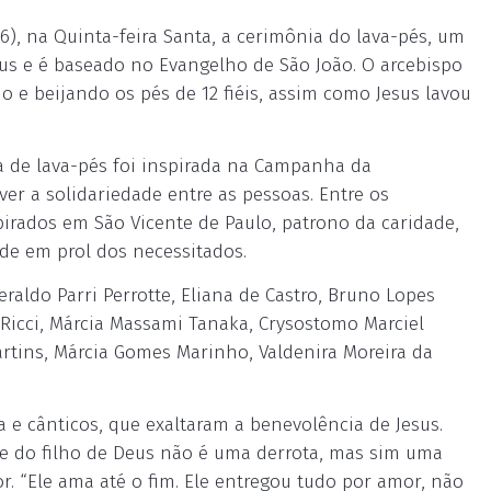
6), na Quinta-feira Santa, a cerimônia do lava-pés, um
esus e é baseado no Evangelho de São João. O arcebispo
 e beijando os pés de 12 fiéis, assim como Jesus lavou
ia de lava-pés foi inspirada na Campanha da
er a solidariedade entre as pessoas. Entre os
pirados em São Vicente de Paulo, patrono da caridade,
ade em prol dos necessitados.
eraldo Parri Perrotte, Eliana de Castro, Bruno Lopes
s Ricci, Márcia Massami Tanaka, Crysostomo Marciel
 Martins, Márcia Gomes Marinho, Valdenira Moreira da
ia e cânticos, que exaltaram a benevolência de Jesus.
te do filho de Deus não é uma derrota, mas sim uma
. “Ele ama até o fim. Ele entregou tudo por amor, não