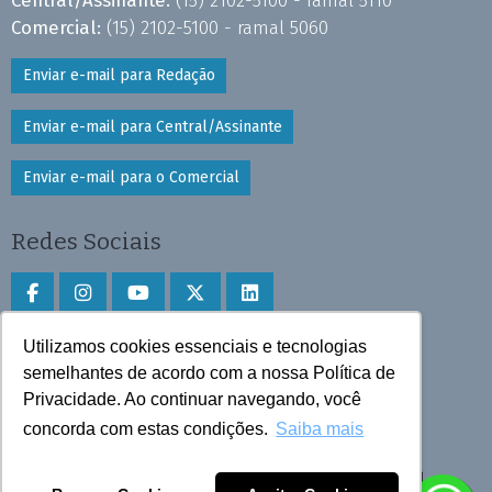
Central/Assinante:
(15) 2102-5100 - ramal 5110
Comercial:
(15) 2102-5100 - ramal 5060
Enviar e-mail para Redação
Enviar e-mail para Central/Assinante
Enviar e-mail para o Comercial
Redes Sociais
Utilizamos cookies essenciais e tecnologias
Faça download do aplicativo
semelhantes de acordo com a nossa Política de
Privacidade. Ao continuar navegando, você
Play Store e App Store
concorda com estas condições.
Saiba mais
Todos os direitos reservados © 2025 Cruzeiro do Sul