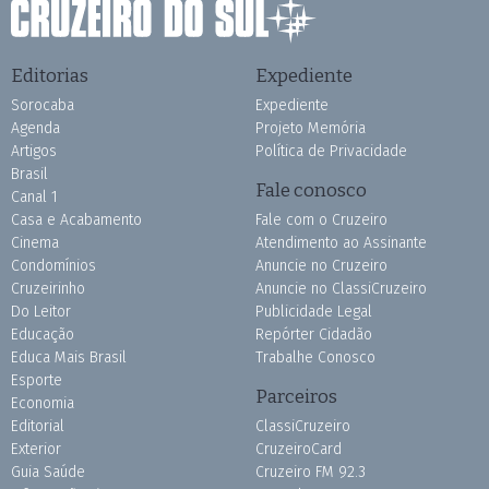
Editorias
Expediente
Sorocaba
Expediente
Agenda
Projeto Memória
Artigos
Política de Privacidade
Brasil
Fale conosco
Canal 1
Casa e Acabamento
Fale com o Cruzeiro
Cinema
Atendimento ao Assinante
Condomínios
Anuncie no Cruzeiro
Cruzeirinho
Anuncie no ClassiCruzeiro
Do Leitor
Publicidade Legal
Educação
Repórter Cidadão
Educa Mais Brasil
Trabalhe Conosco
Esporte
Parceiros
Economia
Editorial
ClassiCruzeiro
Exterior
CruzeiroCard
Guia Saúde
Cruzeiro FM 92.3