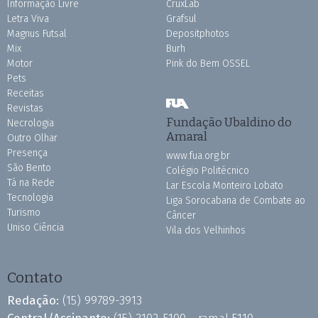
Informação Livre
CruxLab
Letra Viva
Grafsul
Magnus Futsal
Depositphotos
Mix
Burh
Motor
Pink do Bem OSSEL
Pets
Receitas
Revistas
Fundação Ubaldino do
Necrologia
Amaral
Outro Olhar
Presença
www.fua.org.br
São Bento
Colégio Politécnico
Tá na Rede
Lar Escola Monteiro Lobato
Tecnologia
Liga Sorocabana de Combate ao
Turismo
Câncer
Uniso Ciência
Vila dos Velhinhos
Contato
Redação:
(15) 99789-3913