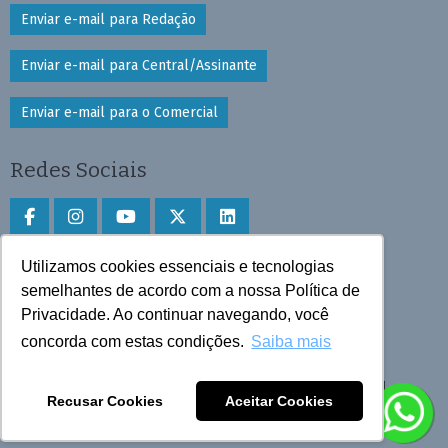
Enviar e-mail para Redação
Enviar e-mail para Central/Assinante
Enviar e-mail para o Comercial
Redes Sociais
Utilizamos cookies essenciais e tecnologias
Faça download do aplicativo
semelhantes de acordo com a nossa Política de
Privacidade. Ao continuar navegando, você
Play Store e App Store
concorda com estas condições.
Saiba mais
Todos os direitos reservados © 2025 Cruzeiro do Sul
Recusar Cookies
Aceitar Cookies