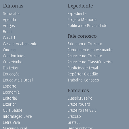
Editorias
Expediente
Sorocaba
Expediente
Agenda
Projeto Memória
Artigos
Política de Privacidade
Brasil
Fale conosco
Canal 1
Casa e Acabamento
Fale com o Cruzeiro
Cinema
Atendimento ao Assinante
Condomínios
Anuncie no Cruzeiro
Cruzeirinho
Anuncie no ClassiCruzeiro
Do Leitor
Publicidade Legal
Educação
Repórter Cidadão
Educa Mais Brasil
Trabalhe Conosco
Esporte
Parceiros
Economia
Editorial
ClassiCruzeiro
Exterior
CruzeiroCard
Guia Saúde
Cruzeiro FM 92.3
Informação Livre
CruxLab
Letra Viva
Grafsul
Magnus Futsal
Depositphotos