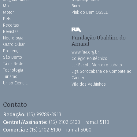
Mix
Burh
Motor
Pink do Bem OSSEL
Pets
Receitas
Revistas
Fundação Ubaldino do
Necrologia
Amaral
Outro Olhar
Presença
www.fua.org.br
São Bento
Colégio Politécnico
Tá na Rede
Lar Escola Monteiro Lobato
Tecnologia
Liga Sorocabana de Combate ao
Turismo
Câncer
Uniso Ciência
Vila dos Velhinhos
Contato
Redação:
(15) 99789-3913
Central/Assinante:
(15) 2102-5100 - ramal 5110
Comercial:
(15) 2102-5100 - ramal 5060