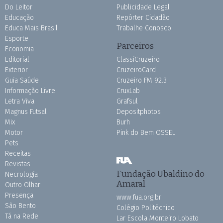
Do Leitor
Publicidade Legal
Educação
Repórter Cidadão
Educa Mais Brasil
Trabalhe Conosco
Esporte
Parceiros
Economia
Editorial
ClassiCruzeiro
Exterior
CruzeiroCard
Guia Saúde
Cruzeiro FM 92.3
Informação Livre
CruxLab
Letra Viva
Grafsul
Magnus Futsal
Depositphotos
Mix
Burh
Motor
Pink do Bem OSSEL
Pets
Receitas
Revistas
Fundação Ubaldino do
Necrologia
Amaral
Outro Olhar
Presença
www.fua.org.br
São Bento
Colégio Politécnico
Tá na Rede
Lar Escola Monteiro Lobato