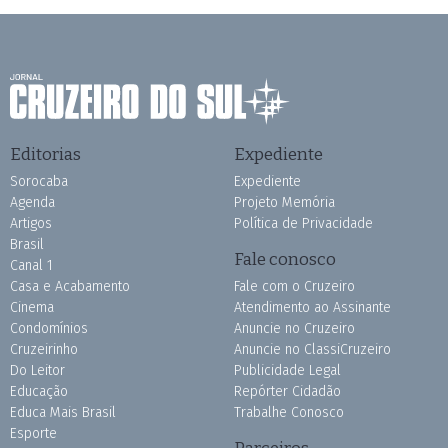
Editorias
Expediente
Sorocaba
Expediente
Agenda
Projeto Memória
Artigos
Política de Privacidade
Brasil
Fale conosco
Canal 1
Casa e Acabamento
Fale com o Cruzeiro
Cinema
Atendimento ao Assinante
Condomínios
Anuncie no Cruzeiro
Cruzeirinho
Anuncie no ClassiCruzeiro
Do Leitor
Publicidade Legal
Educação
Repórter Cidadão
Educa Mais Brasil
Trabalhe Conosco
Esporte
Parceiros