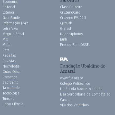
Economia
Editorial
ClassiCruzeiro
Exterior
CruzeiroCard
Guia Saúde
Cruzeiro FM 92.3
Informação Livre
CruxLab
Letra Viva
Grafsul
Magnus Futsal
Depositphotos
Mix
Burh
Motor
Pink do Bem OSSEL
Pets
Receitas
Revistas
Fundação Ubaldino do
Necrologia
Amaral
Outro Olhar
Presença
www.fua.org.br
São Bento
Colégio Politécnico
Tá na Rede
Lar Escola Monteiro Lobato
Tecnologia
Liga Sorocabana de Combate ao
Turismo
Câncer
Uniso Ciência
Vila dos Velhinhos