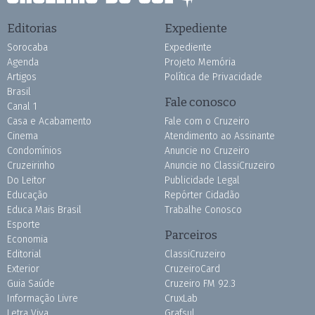
Editorias
Expediente
Sorocaba
Expediente
Agenda
Projeto Memória
Artigos
Política de Privacidade
Brasil
Fale conosco
Canal 1
Casa e Acabamento
Fale com o Cruzeiro
Cinema
Atendimento ao Assinante
Condomínios
Anuncie no Cruzeiro
Cruzeirinho
Anuncie no ClassiCruzeiro
Do Leitor
Publicidade Legal
Educação
Repórter Cidadão
Educa Mais Brasil
Trabalhe Conosco
Esporte
Parceiros
Economia
Editorial
ClassiCruzeiro
Exterior
CruzeiroCard
Guia Saúde
Cruzeiro FM 92.3
Informação Livre
CruxLab
Letra Viva
Grafsul