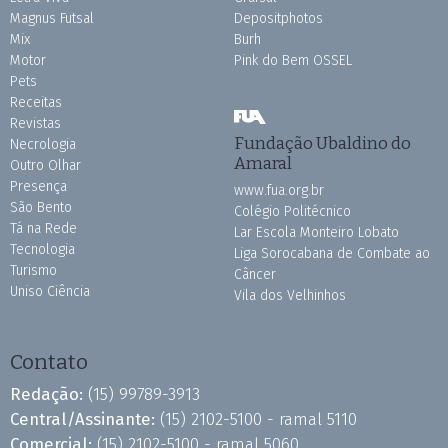
Magnus Futsal
Depositphotos
Mix
Burh
Motor
Pink do Bem OSSEL
Pets
Receitas
Revistas
Fundação Ubaldino do
Necrologia
Amaral
Outro Olhar
Presença
www.fua.org.br
São Bento
Colégio Politécnico
Tá na Rede
Lar Escola Monteiro Lobato
Tecnologia
Liga Sorocabana de Combate ao
Turismo
Câncer
Uniso Ciência
Vila dos Velhinhos
Contato
Redação:
(15) 99789-3913
Central/Assinante:
(15) 2102-5100 - ramal 5110
Comercial:
(15) 2102-5100 - ramal 5060