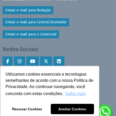
Enviar e-mail para Redação
Enviar e-mail para Central/Assinante
Enviar e-mail para o Comercial
Redes Sociais
Utilizamos cookies essenciais e tecnologias
Faça download do aplicativo
semelhantes de acordo com a nossa Política de
Privacidade. Ao continuar navegando, você
Play Store e App Store
concorda com estas condições.
Saiba mais
Todos os direitos reservados © 2025 Cruzeiro do Sul
Recusar Cookies
Aceitar Cookies