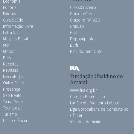
Economia
Editorial
ClassiCruzeiro
Exterior
CruzeiroCard
Guia Saúde
Cruzeiro FM 92.3
Informação Livre
CruxLab
Letra Viva
Grafsul
Magnus Futsal
Depositphotos
Mix
Burh
Motor
Pink do Bem OSSEL
Pets
Receitas
Revistas
Fundação Ubaldino do
Necrologia
Amaral
Outro Olhar
Presença
www.fua.org.br
São Bento
Colégio Politécnico
Tá na Rede
Lar Escola Monteiro Lobato
Tecnologia
Liga Sorocabana de Combate ao
Turismo
Câncer
Uniso Ciência
Vila dos Velhinhos