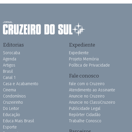
Editorias
Expediente
Sorocaba
Expediente
Agenda
Projeto Memória
Artigos
Política de Privacidade
Brasil
Fale conosco
Canal 1
Casa e Acabamento
Fale com o Cruzeiro
Cinema
Atendimento ao Assinante
Condomínios
Anuncie no Cruzeiro
Cruzeirinho
Anuncie no ClassiCruzeiro
Do Leitor
Publicidade Legal
Educação
Repórter Cidadão
Educa Mais Brasil
Trabalhe Conosco
Esporte
Parceiros