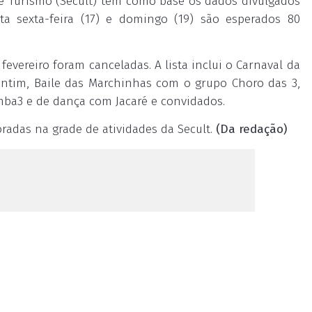
 e Turismo (Secult) tem como base os dados divulgados
ta sexta-feira (17) e domingo (19) são esperados 80
e fevereiro foram canceladas. A lista inclui o Carnaval da
antim, Baile das Marchinhas com o grupo Choro das 3,
ba3 e de dança com Jacaré e convidados.
adas na grade de atividades da Secult.
(Da redação)