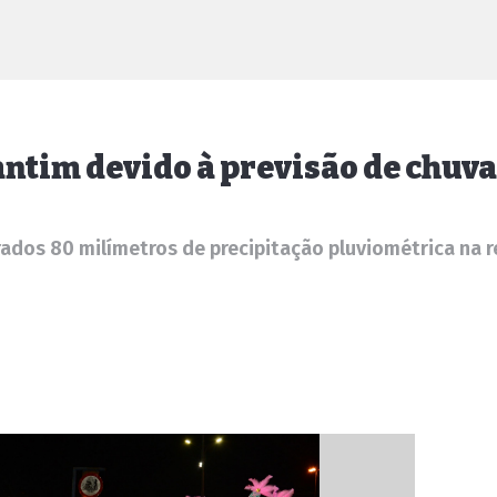
ntim devido à previsão de chuva
rados 80 milímetros de precipitação pluviométrica na 