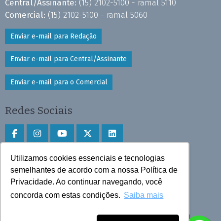
Central/Assinante:
(15) 2102-5100 - ramal 5110
Comercial:
(15) 2102-5100 - ramal 5060
Enviar e-mail para Redação
Enviar e-mail para Central/Assinante
Enviar e-mail para o Comercial
Redes Sociais
Utilizamos cookies essenciais e tecnologias
Faça download do aplicativo
semelhantes de acordo com a nossa Política de
Privacidade. Ao continuar navegando, você
Play Store e App Store
concorda com estas condições.
Saiba mais
Todos os direitos reservados © 2025 Cruzeiro do Sul