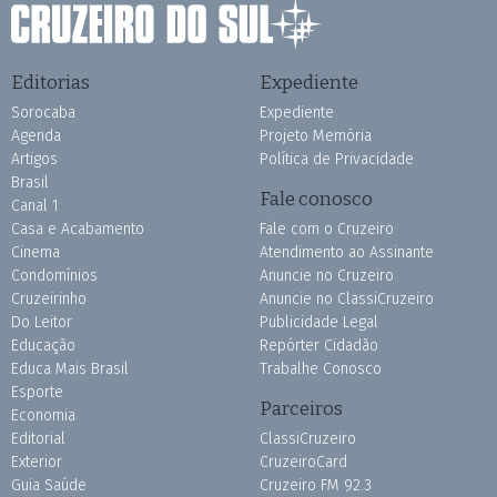
Editorias
Expediente
Sorocaba
Expediente
Agenda
Projeto Memória
Artigos
Política de Privacidade
Brasil
Fale conosco
Canal 1
Casa e Acabamento
Fale com o Cruzeiro
Cinema
Atendimento ao Assinante
Condomínios
Anuncie no Cruzeiro
Cruzeirinho
Anuncie no ClassiCruzeiro
Do Leitor
Publicidade Legal
Educação
Repórter Cidadão
Educa Mais Brasil
Trabalhe Conosco
Esporte
Parceiros
Economia
Editorial
ClassiCruzeiro
Exterior
CruzeiroCard
Guia Saúde
Cruzeiro FM 92.3