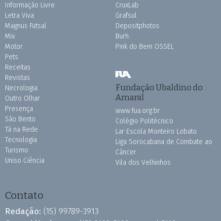
Informação Livre
CruxLab
Letra Viva
Grafsul
Magnus Futsal
Depositphotos
Mix
Burh
Motor
Pink do Bem OSSEL
Pets
Receitas
Revistas
Fundação Ubaldino do
Necrologia
Amaral
Outro Olhar
Presença
www.fua.org.br
São Bento
Colégio Politécnico
Tá na Rede
Lar Escola Monteiro Lobato
Tecnologia
Liga Sorocabana de Combate ao
Turismo
Câncer
Uniso Ciência
Vila dos Velhinhos
Contato
Redação:
(15) 99789-3913