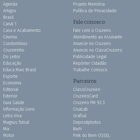
Agenda
Projeto Memória
Artigos
Política de Privacidade
Brasil
Fale conosco
Canal 1
Casa e Acabamento
Fale com o Cruzeiro
Cinema
Atendimento ao Assinante
Condomínios
Anuncie no Cruzeiro
Cruzeirinho
Anuncie no ClassiCruzeiro
Do Leitor
Publicidade Legal
Educação
Repórter Cidadão
Educa Mais Brasil
Trabalhe Conosco
Esporte
Parceiros
Economia
Editorial
ClassiCruzeiro
Exterior
CruzeiroCard
Guia Saúde
Cruzeiro FM 92.3
Informação Livre
CruxLab
Letra Viva
Grafsul
Magnus Futsal
Depositphotos
Mix
Burh
Motor
Pink do Bem OSSEL