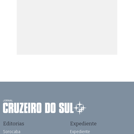
Editorias
Expediente
Sorocaba
Expediente