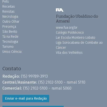
Pets
Receitas
Revistas
Fundação Ubaldino do
Necrologia
Amaral
Outro Olhar
Presença
www.fua.org.br
São Bento
Colégio Politécnico
Tá na Rede
Lar Escola Monteiro Lobato
Tecnologia
Liga Sorocabana de Combate ao
Turismo
Câncer
Uniso Ciência
Vila dos Velhinhos
Contato
Redação:
(15) 99789-3913
Central/Assinante:
(15) 2102-5100 - ramal 5110
Comercial:
(15) 2102-5100 - ramal 5060
Enviar e-mail para Redação