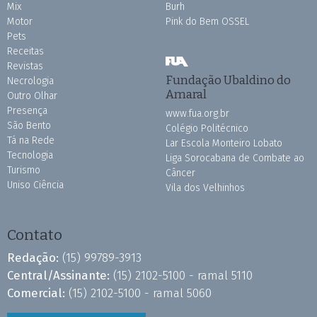
Mix
Burh
Motor
Pink do Bem OSSEL
Pets
Receitas
Revistas
Fundação Ubaldino do
Necrologia
Amaral
Outro Olhar
Presença
www.fua.org.br
São Bento
Colégio Politécnico
Tá na Rede
Lar Escola Monteiro Lobato
Tecnologia
Liga Sorocabana de Combate ao
Turismo
Câncer
Uniso Ciência
Vila dos Velhinhos
Contato
Redação:
(15) 99789-3913
Central/Assinante:
(15) 2102-5100 - ramal 5110
Comercial:
(15) 2102-5100 - ramal 5060