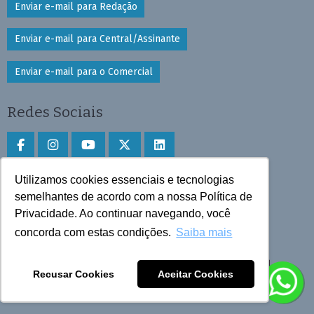
Enviar e-mail para Redação
Enviar e-mail para Central/Assinante
Enviar e-mail para o Comercial
Redes Sociais
Utilizamos cookies essenciais e tecnologias
Faça download do aplicativo
semelhantes de acordo com a nossa Política de
Privacidade. Ao continuar navegando, você
Play Store e App Store
concorda com estas condições.
Saiba mais
Todos os direitos reservados © 2025 Cruzeiro do Sul
Recusar Cookies
Aceitar Cookies