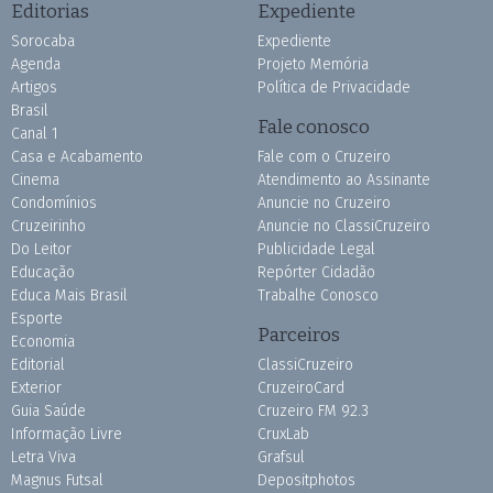
Editorias
Expediente
Sorocaba
Expediente
Agenda
Projeto Memória
Artigos
Política de Privacidade
Brasil
Fale conosco
Canal 1
Casa e Acabamento
Fale com o Cruzeiro
Cinema
Atendimento ao Assinante
Condomínios
Anuncie no Cruzeiro
Cruzeirinho
Anuncie no ClassiCruzeiro
Do Leitor
Publicidade Legal
Educação
Repórter Cidadão
Educa Mais Brasil
Trabalhe Conosco
Esporte
Parceiros
Economia
Editorial
ClassiCruzeiro
Exterior
CruzeiroCard
Guia Saúde
Cruzeiro FM 92.3
Informação Livre
CruxLab
Letra Viva
Grafsul
Magnus Futsal
Depositphotos