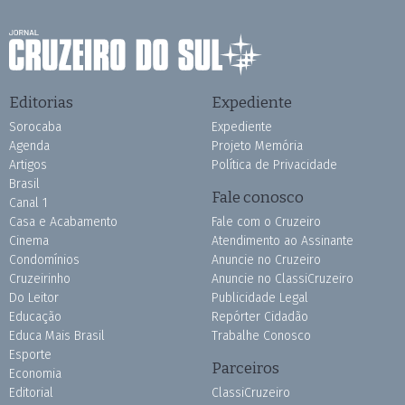
Editorias
Expediente
Sorocaba
Expediente
Agenda
Projeto Memória
Artigos
Política de Privacidade
Brasil
Fale conosco
Canal 1
Casa e Acabamento
Fale com o Cruzeiro
Cinema
Atendimento ao Assinante
Condomínios
Anuncie no Cruzeiro
Cruzeirinho
Anuncie no ClassiCruzeiro
Do Leitor
Publicidade Legal
Educação
Repórter Cidadão
Educa Mais Brasil
Trabalhe Conosco
Esporte
Parceiros
Economia
Editorial
ClassiCruzeiro