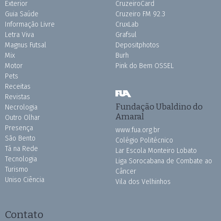
Exterior
CruzeiroCard
Guia Saúde
Cruzeiro FM 92.3
Informação Livre
CruxLab
Letra Viva
Grafsul
Magnus Futsal
Depositphotos
Mix
Burh
Motor
Pink do Bem OSSEL
Pets
Receitas
Revistas
Fundação Ubaldino do
Necrologia
Amaral
Outro Olhar
Presença
www.fua.org.br
São Bento
Colégio Politécnico
Tá na Rede
Lar Escola Monteiro Lobato
Tecnologia
Liga Sorocabana de Combate ao
Turismo
Câncer
Uniso Ciência
Vila dos Velhinhos
Contato