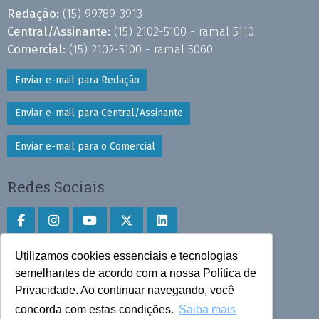
Redação:
(15) 99789-3913
Central/Assinante:
(15) 2102-5100 - ramal 5110
Comercial:
(15) 2102-5100 - ramal 5060
Enviar e-mail para Redação
Enviar e-mail para Central/Assinante
Enviar e-mail para o Comercial
Redes Sociais
Utilizamos cookies essenciais e tecnologias
Faça download do aplicativo
semelhantes de acordo com a nossa Política de
Privacidade. Ao continuar navegando, você
Play Store e App Store
concorda com estas condições.
Saiba mais