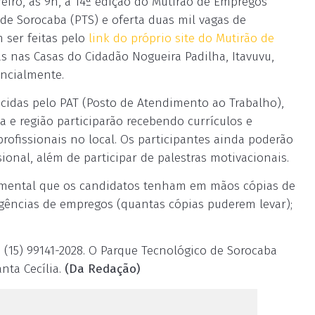
ereiro, às 9h, a 14ª edição do Mutirão de Empregos
de Sorocaba (PTS) e oferta duas mil vagas de
ser feitas pelo
link do próprio site do Mutirão de
as nas Casas do Cidadão Nogueira Padilha, Itavuvu,
encialmente.
cidas pelo PAT (Posto de Atendimento ao Trabalho),
 e região participarão recebendo currículos e
rofissionais no local. Os participantes ainda poderão
sional, além de participar de palestras motivacionais.
damental que os candidatos tenham em mãos cópias de
agências de empregos (quantas cópias puderem levar);
(15) 99141-2028. O Parque Tecnológico de Sorocaba
anta Cecília.
(Da Redação)