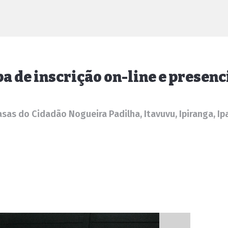
a de inscrição on-line e presenc
sas do Cidadão Nogueira Padilha, Itavuvu, Ipiranga, I