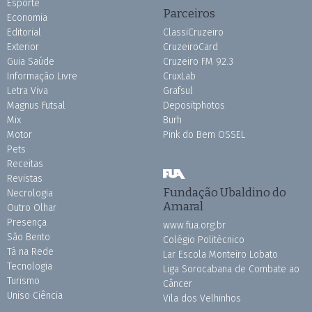
Esporte
Parceiros
Economia
Editorial
ClassiCruzeiro
Exterior
CruzeiroCard
Guia Saúde
Cruzeiro FM 92.3
Informação Livre
CruxLab
Letra Viva
Grafsul
Magnus Futsal
Depositphotos
Mix
Burh
Motor
Pink do Bem OSSEL
Pets
Receitas
Revistas
Fundação Ubaldino do
Necrologia
Amaral
Outro Olhar
Presença
www.fua.org.br
São Bento
Colégio Politécnico
Tá na Rede
Lar Escola Monteiro Lobato
Tecnologia
Liga Sorocabana de Combate ao
Turismo
Câncer
Uniso Ciência
Vila dos Velhinhos