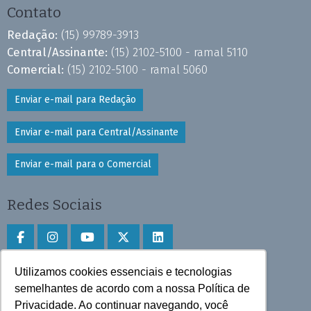
Contato
Redação:
(15) 99789-3913
Central/Assinante:
(15) 2102-5100 - ramal 5110
Comercial:
(15) 2102-5100 - ramal 5060
Enviar e-mail para Redação
Enviar e-mail para Central/Assinante
Enviar e-mail para o Comercial
Redes Sociais
Utilizamos cookies essenciais e tecnologias
Faça download do aplicativo
semelhantes de acordo com a nossa Política de
Play Store e App Store
Privacidade. Ao continuar navegando, você