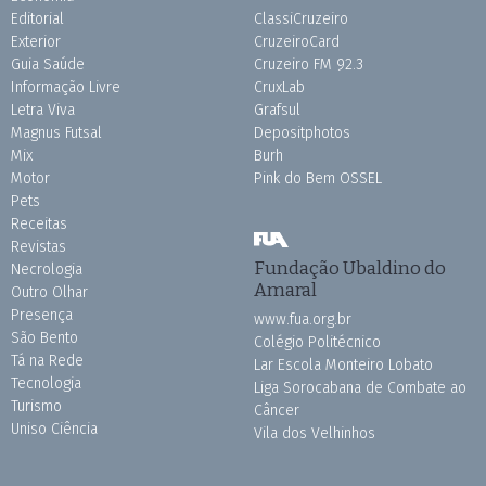
Editorial
ClassiCruzeiro
Exterior
CruzeiroCard
Guia Saúde
Cruzeiro FM 92.3
Informação Livre
CruxLab
Letra Viva
Grafsul
Magnus Futsal
Depositphotos
Mix
Burh
Motor
Pink do Bem OSSEL
Pets
Receitas
Revistas
Fundação Ubaldino do
Necrologia
Amaral
Outro Olhar
Presença
www.fua.org.br
São Bento
Colégio Politécnico
Tá na Rede
Lar Escola Monteiro Lobato
Tecnologia
Liga Sorocabana de Combate ao
Turismo
Câncer
Uniso Ciência
Vila dos Velhinhos