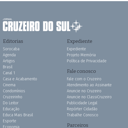
Editorias
Expediente
Sorocaba
Expediente
Agenda
Projeto Memória
Artigos
Política de Privacidade
Brasil
Fale conosco
Canal 1
Casa e Acabamento
Fale com o Cruzeiro
Cinema
Atendimento ao Assinante
Condomínios
Anuncie no Cruzeiro
Cruzeirinho
Anuncie no ClassiCruzeiro
Do Leitor
Publicidade Legal
Educação
Repórter Cidadão
Educa Mais Brasil
Trabalhe Conosco
Esporte
Parceiros
Economia