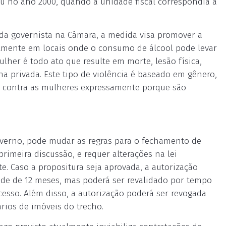
eu no ano 2000, quando a unidade fiscal correspondia a
da governista na Câmara, a medida visa promover a
lmente em locais onde o consumo de álcool pode levar
ulher é todo ato que resulte em morte, lesão física,
na privada. Este tipo de violência é baseado em gênero,
os contra as mulheres expressamente porque são
governo, pode mudar as regras para o fechamento de
primeira discussão, e requer alterações na lei
e. Caso a propositura seja aprovada, a autorização
ade de 12 meses, mas poderá ser revalidado por tempo
sso. Além disso, a autorização poderá ser revogada
rios de imóveis do trecho.