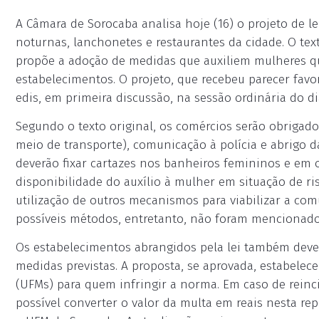
A Câmara de Sorocaba analisa hoje (16) o projeto de l
noturnas, lanchonetes e restaurantes da cidade. O tex
propõe a adoção de medidas que auxiliem mulheres qu
estabelecimentos. O projeto, que recebeu parecer favor
edis, em primeira discussão, na sessão ordinária do di
Segundo o texto original, os comércios serão obrigad
meio de transporte), comunicação à polícia e abrigo da
deverão fixar cartazes nos banheiros femininos e em 
disponibilidade do auxílio à mulher em situação de ris
utilização de outros mecanismos para viabilizar a co
possíveis métodos, entretanto, não foram mencionado
Os estabelecimentos abrangidos pela lei também dever
medidas previstas. A proposta, se aprovada, estabelec
(UFMs) para quem infringir a norma. Em caso de reinci
possível converter o valor da multa em reais nesta r