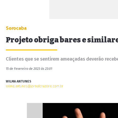
Sorocaba
Projeto obriga bares e simila
Clientes que se sentirem ameaçadas deverão receb
15 de Fevereiro de 2023 às 23:01
WILMA ANTUNES
wilma.antunes@jornalcruzeiro.com.br