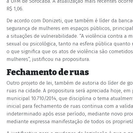
a UFM de Sorocaba. A atualização mais recentes ocorr
R$ 1,06.
De acordo com Donizeti, que também é líder da banca
segurança de mulheres em espaços públicos, principa
a situações de vulnerabilidade. “A violência contra a m
sexual ou psicológica, tanto na esfera pública quanto 
o que significa que os atos de violência são cometid
mulheres”, justificou na propositura.
Fechamento de ruas
Outro projeto de lei, também de autoria do líder de 
ruas na cidade. A propositura será apreciada hoje, em 
municipal 10.710/2014, que disciplina o tema atualment
inicial para fechamento de ruas continua com a valid
indeterminado após esse período, mediante novo proce
mediante expressa manifestação de todos os proprietá