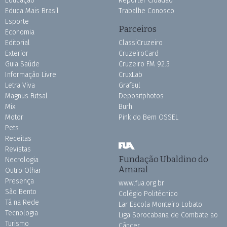
Educação
Repórter Cidadão
Educa Mais Brasil
Trabalhe Conosco
Esporte
Parceiros
Economia
Editorial
ClassiCruzeiro
Exterior
CruzeiroCard
Guia Saúde
Cruzeiro FM 92.3
Informação Livre
CruxLab
Letra Viva
Grafsul
Magnus Futsal
Depositphotos
Mix
Burh
Motor
Pink do Bem OSSEL
Pets
Receitas
Revistas
Fundação Ubaldino do
Necrologia
Amaral
Outro Olhar
Presença
www.fua.org.br
São Bento
Colégio Politécnico
Tá na Rede
Lar Escola Monteiro Lobato
Tecnologia
Liga Sorocabana de Combate ao
Turismo
Câncer