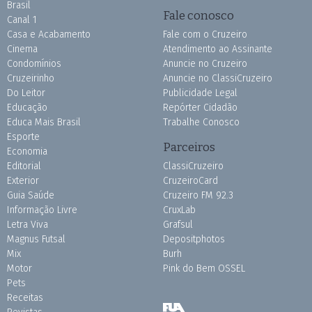
Brasil
Fale conosco
Canal 1
Casa e Acabamento
Fale com o Cruzeiro
Cinema
Atendimento ao Assinante
Condomínios
Anuncie no Cruzeiro
Cruzeirinho
Anuncie no ClassiCruzeiro
Do Leitor
Publicidade Legal
Educação
Repórter Cidadão
Educa Mais Brasil
Trabalhe Conosco
Esporte
Parceiros
Economia
Editorial
ClassiCruzeiro
Exterior
CruzeiroCard
Guia Saúde
Cruzeiro FM 92.3
Informação Livre
CruxLab
Letra Viva
Grafsul
Magnus Futsal
Depositphotos
Mix
Burh
Motor
Pink do Bem OSSEL
Pets
Receitas