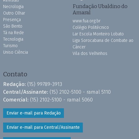
Revistas
Fundação Ubaldino do
Necrologia
Amaral
Outro Olhar
Presença
www.fua.org.br
São Bento
Colégio Politécnico
Tá na Rede
Lar Escola Monteiro Lobato
Tecnologia
Liga Sorocabana de Combate ao
Turismo
Câncer
Uniso Ciência
Vila dos Velhinhos
Contato
Redação:
(15) 99789-3913
Central/Assinante:
(15) 2102-5100 - ramal 5110
Comercial:
(15) 2102-5100 - ramal 5060
Enviar e-mail para Redação
Enviar e-mail para Central/Assinante