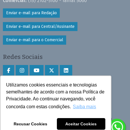
Comercial:
(15) 2102-5100 - ramal 5060
Enviar e-mail para Redação
Enviar e-mail para Central/Assinante
Enviar e-mail para o Comercial
Redes Sociais
Utilizamos cookies essenciais e tecnologias
Faça download do aplicativo
semelhantes de acordo com a nossa Política de
Play Store e App Store
Privacidade. Ao continuar navegando, você
concorda com estas condições.
Saiba mais
Todos os direitos reservados © 2025 Cruzeiro do Sul
Recusar Cookies
Aceitar Cookies