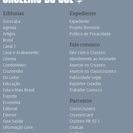
Editorias
Expediente
Sorocaba
Expediente
Agenda
Projeto Memória
Artigos
Política de Privacidade
Brasil
Fale conosco
Canal 1
Casa e Acabamento
Fale com o Cruzeiro
Cinema
Atendimento ao Assinante
Condomínios
Anuncie no Cruzeiro
Cruzeirinho
Anuncie no ClassiCruzeiro
Do Leitor
Publicidade Legal
Educação
Repórter Cidadão
Educa Mais Brasil
Trabalhe Conosco
Esporte
Parceiros
Economia
Editorial
ClassiCruzeiro
Exterior
CruzeiroCard
Guia Saúde
Cruzeiro FM 92.3
Informação Livre
CruxLab