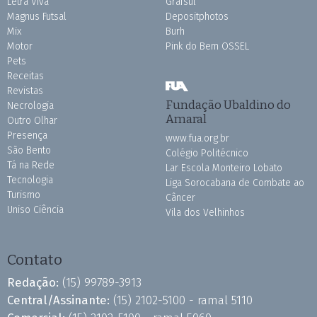
Letra Viva
Grafsul
Magnus Futsal
Depositphotos
Mix
Burh
Motor
Pink do Bem OSSEL
Pets
Receitas
Revistas
Fundação Ubaldino do
Necrologia
Amaral
Outro Olhar
Presença
www.fua.org.br
São Bento
Colégio Politécnico
Tá na Rede
Lar Escola Monteiro Lobato
Tecnologia
Liga Sorocabana de Combate ao
Turismo
Câncer
Uniso Ciência
Vila dos Velhinhos
Contato
Redação:
(15) 99789-3913
Central/Assinante:
(15) 2102-5100 - ramal 5110