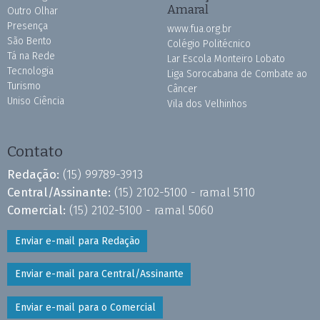
Amaral
Outro Olhar
Presença
www.fua.org.br
São Bento
Colégio Politécnico
Tá na Rede
Lar Escola Monteiro Lobato
Tecnologia
Liga Sorocabana de Combate ao
Turismo
Câncer
Uniso Ciência
Vila dos Velhinhos
Contato
Redação:
(15) 99789-3913
Central/Assinante:
(15) 2102-5100 - ramal 5110
Comercial:
(15) 2102-5100 - ramal 5060
Enviar e-mail para Redação
Enviar e-mail para Central/Assinante
Enviar e-mail para o Comercial