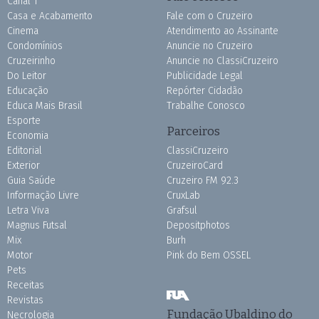
Canal 1
Casa e Acabamento
Fale com o Cruzeiro
Cinema
Atendimento ao Assinante
Condomínios
Anuncie no Cruzeiro
Cruzeirinho
Anuncie no ClassiCruzeiro
Do Leitor
Publicidade Legal
Educação
Repórter Cidadão
Educa Mais Brasil
Trabalhe Conosco
Esporte
Parceiros
Economia
Editorial
ClassiCruzeiro
Exterior
CruzeiroCard
Guia Saúde
Cruzeiro FM 92.3
Informação Livre
CruxLab
Letra Viva
Grafsul
Magnus Futsal
Depositphotos
Mix
Burh
Motor
Pink do Bem OSSEL
Pets
Receitas
Revistas
Fundação Ubaldino do
Necrologia