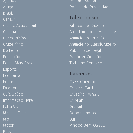
Agenda
Projeto Memória
Artigos
Política de Privacidade
Brasil
Fale conosco
Canal 1
Casa e Acabamento
Fale com o Cruzeiro
Cinema
Atendimento ao Assinante
Condomínios
Anuncie no Cruzeiro
Cruzeirinho
Anuncie no ClassiCruzeiro
Do Leitor
Publicidade Legal
Educação
Repórter Cidadão
Educa Mais Brasil
Trabalhe Conosco
Esporte
Parceiros
Economia
Editorial
ClassiCruzeiro
Exterior
CruzeiroCard
Guia Saúde
Cruzeiro FM 92.3
Informação Livre
CruxLab
Letra Viva
Grafsul
Magnus Futsal
Depositphotos
Mix
Burh
Motor
Pink do Bem OSSEL
Pets