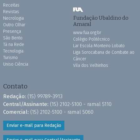
Receitas
Revistas
Fundação Ubaldino do
Necrologia
Amaral
Outro Olhar
Presença
www.fua.org.br
São Bento
Colégio Politécnico
Tá na Rede
Lar Escola Monteiro Lobato
Tecnologia
Liga Sorocabana de Combate ao
Turismo
Câncer
Uniso Ciência
Vila dos Velhinhos
Contato
Redação:
(15) 99789-3913
Central/Assinante:
(15) 2102-5100 - ramal 5110
Comercial:
(15) 2102-5100 - ramal 5060
Enviar e-mail para Redação