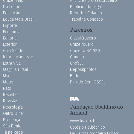
Cruzeirinho
Anuncie no ClassiCruzeiro
Do Leitor
Publicidade Legal
Educação
Repórter Cidadão
Educa Mais Brasil
Trabalhe Conosco
Esporte
Parceiros
Economia
Editorial
ClassiCruzeiro
Exterior
CruzeiroCard
Guia Saúde
Cruzeiro FM 92.3
Informação Livre
CruxLab
Letra Viva
Grafsul
Magnus Futsal
Depositphotos
Mix
Burh
Motor
Pink do Bem OSSEL
Pets
Receitas
Revistas
Fundação Ubaldino do
Necrologia
Amaral
Outro Olhar
Presença
www.fua.org.br
São Bento
Colégio Politécnico
Tá na Rede
Lar Escola Monteiro Lobato