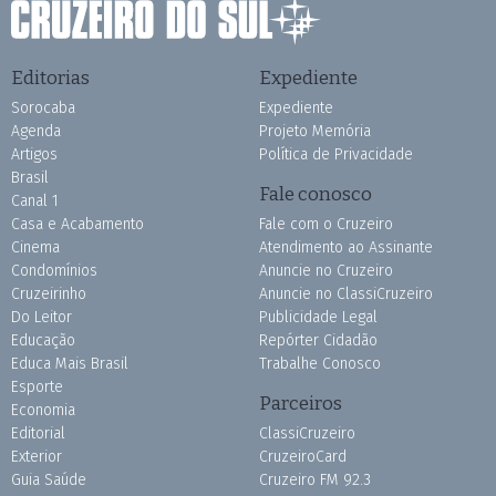
Editorias
Expediente
Sorocaba
Expediente
Agenda
Projeto Memória
Artigos
Política de Privacidade
Brasil
Fale conosco
Canal 1
Casa e Acabamento
Fale com o Cruzeiro
Cinema
Atendimento ao Assinante
Condomínios
Anuncie no Cruzeiro
Cruzeirinho
Anuncie no ClassiCruzeiro
Do Leitor
Publicidade Legal
Educação
Repórter Cidadão
Educa Mais Brasil
Trabalhe Conosco
Esporte
Parceiros
Economia
Editorial
ClassiCruzeiro
Exterior
CruzeiroCard
Guia Saúde
Cruzeiro FM 92.3