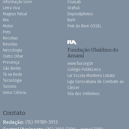
Informação Livre
CruxLab
Letra Viva
Grafsul
Magnus Futsal
Depositphotos
Mix
Burh
Motor
Pink do Bem OSSEL
Pets
Receitas
Revistas
Fundação Ubaldino do
Necrologia
Amaral
Outro Olhar
Presença
www.fua.org.br
São Bento
Colégio Politécnico
Tá na Rede
Lar Escola Monteiro Lobato
Tecnologia
Liga Sorocabana de Combate ao
Turismo
Câncer
Uniso Ciência
Vila dos Velhinhos
Contato
Redação:
(15) 99789-3913