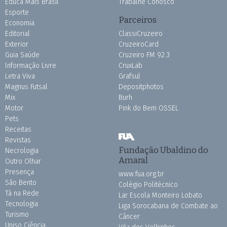
Educa Mais Brasil
Trabalhe Conosco
Esporte
Parceiros
Economia
Editorial
ClassiCruzeiro
Exterior
CruzeiroCard
Guia Saúde
Cruzeiro FM 92.3
Informação Livre
CruxLab
Letra Viva
Grafsul
Magnus Futsal
Depositphotos
Mix
Burh
Motor
Pink do Bem OSSEL
Pets
Receitas
Revistas
Fundação Ubaldino do
Necrologia
Amaral
Outro Olhar
Presença
www.fua.org.br
São Bento
Colégio Politécnico
Tá na Rede
Lar Escola Monteiro Lobato
Tecnologia
Liga Sorocabana de Combate ao
Turismo
Câncer
Uniso Ciência