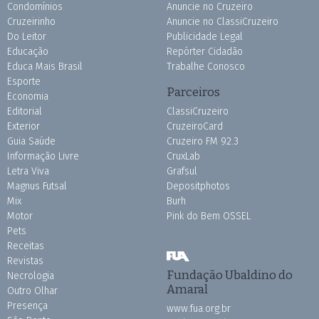
Condomínios
Anuncie no Cruzeiro
Cruzeirinho
Anuncie no ClassiCruzeiro
Do Leitor
Publicidade Legal
Educação
Repórter Cidadão
Educa Mais Brasil
Trabalhe Conosco
Esporte
Parceiros
Economia
Editorial
ClassiCruzeiro
Exterior
CruzeiroCard
Guia Saúde
Cruzeiro FM 92.3
Informação Livre
CruxLab
Letra Viva
Grafsul
Magnus Futsal
Depositphotos
Mix
Burh
Motor
Pink do Bem OSSEL
Pets
Receitas
Revistas
Fundação Ubaldino do
Necrologia
Amaral
Outro Olhar
Presença
www.fua.org.br