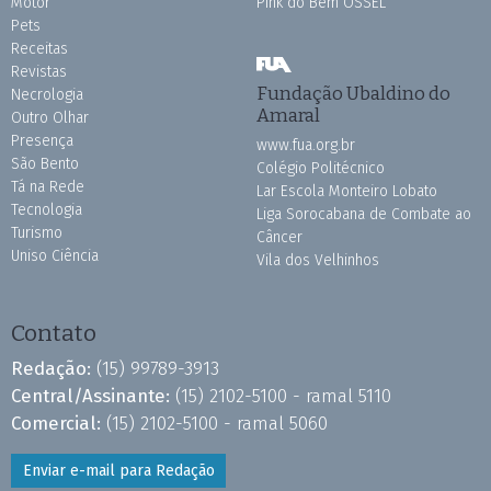
Motor
Pink do Bem OSSEL
Pets
Receitas
Revistas
Fundação Ubaldino do
Necrologia
Amaral
Outro Olhar
Presença
www.fua.org.br
São Bento
Colégio Politécnico
Tá na Rede
Lar Escola Monteiro Lobato
Tecnologia
Liga Sorocabana de Combate ao
Turismo
Câncer
Uniso Ciência
Vila dos Velhinhos
Contato
Redação:
(15) 99789-3913
Central/Assinante:
(15) 2102-5100 - ramal 5110
Comercial:
(15) 2102-5100 - ramal 5060
Enviar e-mail para Redação