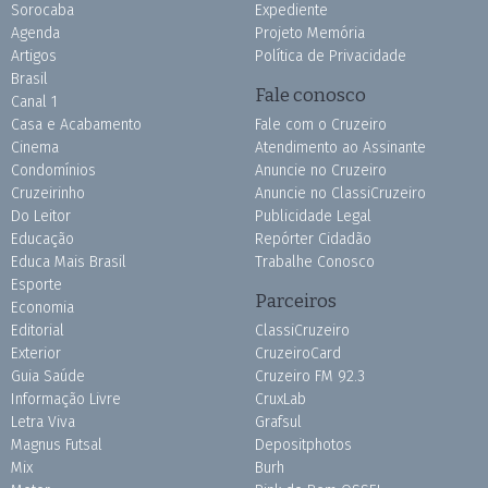
Sorocaba
Expediente
Agenda
Projeto Memória
Artigos
Política de Privacidade
Brasil
Fale conosco
Canal 1
Casa e Acabamento
Fale com o Cruzeiro
Cinema
Atendimento ao Assinante
Condomínios
Anuncie no Cruzeiro
Cruzeirinho
Anuncie no ClassiCruzeiro
Do Leitor
Publicidade Legal
Educação
Repórter Cidadão
Educa Mais Brasil
Trabalhe Conosco
Esporte
Parceiros
Economia
Editorial
ClassiCruzeiro
Exterior
CruzeiroCard
Guia Saúde
Cruzeiro FM 92.3
Informação Livre
CruxLab
Letra Viva
Grafsul
Magnus Futsal
Depositphotos
Mix
Burh