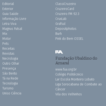
Editorial
ClassiCruzeiro
Exterior
CruzeiroCard
Guia Saúde
Cruzeiro FM 92.3
Informação Livre
CruxLab
Letra Viva
Grafsul
Magnus Futsal
Depositphotos
Mix
Burh
Motor
Pink do Bem OSSEL
Pets
Receitas
Revistas
Fundação Ubaldino do
Necrologia
Amaral
Outro Olhar
Presença
www.fua.org.br
São Bento
Colégio Politécnico
Tá na Rede
Lar Escola Monteiro Lobato
Tecnologia
Liga Sorocabana de Combate ao
Turismo
Câncer
Uniso Ciência
Vila dos Velhinhos