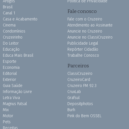
Artigos
Política de Privacidade
Brasil
Fale conosco
Canal 1
Casa e Acabamento
Fale com o Cruzeiro
Cinema
Atendimento ao Assinante
Condomínios
Anuncie no Cruzeiro
Cruzeirinho
Anuncie no ClassiCruzeiro
Do Leitor
Publicidade Legal
Educação
Repórter Cidadão
Educa Mais Brasil
Trabalhe Conosco
Esporte
Parceiros
Economia
Editorial
ClassiCruzeiro
Exterior
CruzeiroCard
Guia Saúde
Cruzeiro FM 92.3
Informação Livre
CruxLab
Letra Viva
Grafsul
Magnus Futsal
Depositphotos
Mix
Burh
Motor
Pink do Bem OSSEL
Pets
Receitas