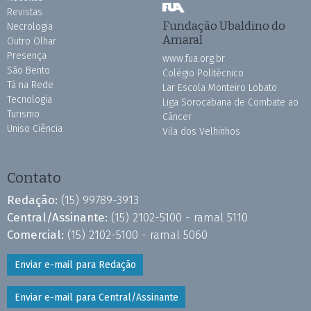
Revistas
Fundação Ubaldino do
Necrologia
Amaral
Outro Olhar
Presença
www.fua.org.br
São Bento
Colégio Politécnico
Tá na Rede
Lar Escola Monteiro Lobato
Tecnologia
Liga Sorocabana de Combate ao
Turismo
Câncer
Uniso Ciência
Vila dos Velhinhos
Contato
Redação:
(15) 99789-3913
Central/Assinante:
(15) 2102-5100 - ramal 5110
Comercial:
(15) 2102-5100 - ramal 5060
Enviar e-mail para Redação
Enviar e-mail para Central/Assinante