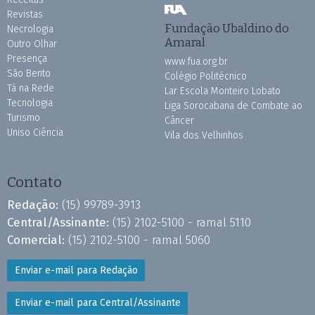
Revistas
Fundação Ubaldino do
Necrologia
Amaral
Outro Olhar
Presença
www.fua.org.br
São Bento
Colégio Politécnico
Tá na Rede
Lar Escola Monteiro Lobato
Tecnologia
Liga Sorocabana de Combate ao
Turismo
Câncer
Uniso Ciência
Vila dos Velhinhos
Contato
Redação:
(15) 99789-3913
Central/Assinante:
(15) 2102-5100 - ramal 5110
Comercial:
(15) 2102-5100 - ramal 5060
Enviar e-mail para Redação
Enviar e-mail para Central/Assinante