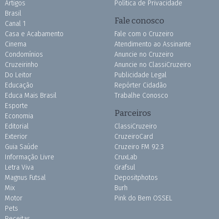
Artigos
Política de Privacidade
Brasil
Fale conosco
Canal 1
Casa e Acabamento
Fale com o Cruzeiro
Cinema
Atendimento ao Assinante
Condomínios
Anuncie no Cruzeiro
Cruzeirinho
Anuncie no ClassiCruzeiro
Do Leitor
Publicidade Legal
Educação
Repórter Cidadão
Educa Mais Brasil
Trabalhe Conosco
Esporte
Parceiros
Economia
Editorial
ClassiCruzeiro
Exterior
CruzeiroCard
Guia Saúde
Cruzeiro FM 92.3
Informação Livre
CruxLab
Letra Viva
Grafsul
Magnus Futsal
Depositphotos
Mix
Burh
Motor
Pink do Bem OSSEL
Pets
Receitas