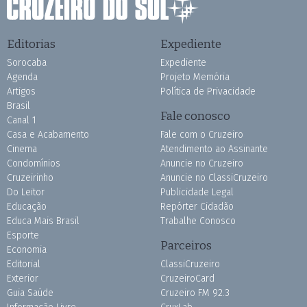
Editorias
Expediente
Sorocaba
Expediente
Agenda
Projeto Memória
Artigos
Política de Privacidade
Brasil
Fale conosco
Canal 1
Casa e Acabamento
Fale com o Cruzeiro
Cinema
Atendimento ao Assinante
Condomínios
Anuncie no Cruzeiro
Cruzeirinho
Anuncie no ClassiCruzeiro
Do Leitor
Publicidade Legal
Educação
Repórter Cidadão
Educa Mais Brasil
Trabalhe Conosco
Esporte
Parceiros
Economia
Editorial
ClassiCruzeiro
Exterior
CruzeiroCard
Guia Saúde
Cruzeiro FM 92.3