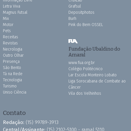
Informação Livre
CruxLab
Letra Viva
Grafsul
Magnus Futsal
Depositphotos
Mix
Burh
Motor
Pink do Bem OSSEL
Pets
Receitas
Revistas
Fundação Ubaldino do
Necrologia
Amaral
Outro Olhar
Presença
www.fua.org.br
São Bento
Colégio Politécnico
Tá na Rede
Lar Escola Monteiro Lobato
Tecnologia
Liga Sorocabana de Combate ao
Turismo
Câncer
Uniso Ciência
Vila dos Velhinhos
Contato
Redação:
(15) 99789-3913
Central/Assinante:
(15) 2102-5100 - ramal 5110