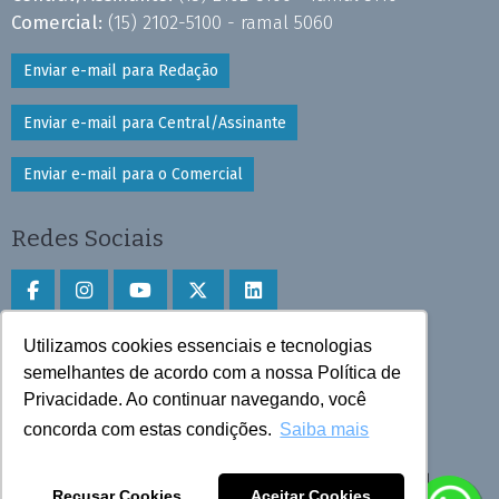
Comercial:
(15) 2102-5100 - ramal 5060
Enviar e-mail para Redação
Enviar e-mail para Central/Assinante
Enviar e-mail para o Comercial
Redes Sociais
Utilizamos cookies essenciais e tecnologias
Faça download do aplicativo
semelhantes de acordo com a nossa Política de
Privacidade. Ao continuar navegando, você
Play Store e App Store
concorda com estas condições.
Saiba mais
Todos os direitos reservados © 2025 Cruzeiro do Sul
Recusar Cookies
Aceitar Cookies