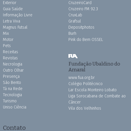
Exterior
CruzeiroCard
Guia Saúde
Cruzeiro FM 92.3
Informação Livre
CruxLab
Letra Viva
Grafsul
Magnus Futsal
Depositphotos
Mix
Burh
Motor
Pink do Bem OSSEL
Pets
Receitas
Revistas
Fundação Ubaldino do
Necrologia
Amaral
Outro Olhar
Presença
www.fua.org.br
São Bento
Colégio Politécnico
Tá na Rede
Lar Escola Monteiro Lobato
Tecnologia
Liga Sorocabana de Combate ao
Turismo
Câncer
Uniso Ciência
Vila dos Velhinhos
Contato