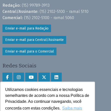
Redação:
(15) 99789-3913
Central/Assinante:
(15) 2102-5100 - ramal 5110
Comercial:
(15) 2102-5100 - ramal 5060
Enviar e-mail para Redação
Enviar e-mail para Central/Assinante
Enviar e-mail para o Comercial
Redes Sociais
Utilizamos cookies essenciais e tecnologias
Faça download do aplicativo
semelhantes de acordo com a nossa Política de
Privacidade. Ao continuar navegando, você
Play Store e App Store
concorda com estas condições.
Saiba mais