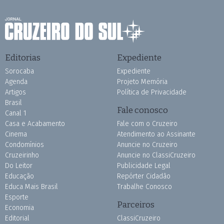
Editorias
Expediente
Sorocaba
Expediente
Agenda
Projeto Memória
Artigos
Política de Privacidade
Brasil
Fale conosco
Canal 1
Casa e Acabamento
Fale com o Cruzeiro
Cinema
Atendimento ao Assinante
Condomínios
Anuncie no Cruzeiro
Cruzeirinho
Anuncie no ClassiCruzeiro
Do Leitor
Publicidade Legal
Educação
Repórter Cidadão
Educa Mais Brasil
Trabalhe Conosco
Esporte
Parceiros
Economia
Editorial
ClassiCruzeiro