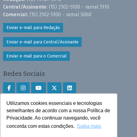
Central/Assinante:
(15) 2102-5100 - ramal 5110
Comercial:
(15) 2102-5100 - ramal 5060
Enviar e-mail para Redação
Enviar e-mail para Central/Assinante
Enviar e-mail para o Comercial
Redes Sociais
Utilizamos cookies essenciais e tecnologias
Faça download do aplicativo
semelhantes de acordo com a nossa Política de
Privacidade. Ao continuar navegando, você
Play Store e App Store
concorda com estas condições.
Saiba mais