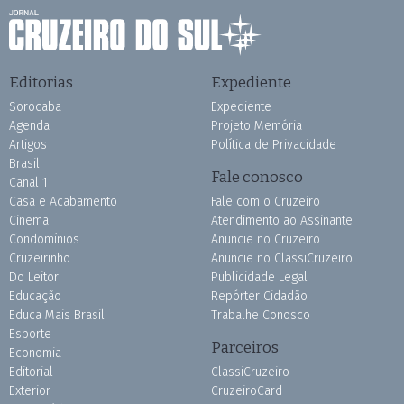
Editorias
Expediente
Sorocaba
Expediente
Agenda
Projeto Memória
Artigos
Política de Privacidade
Brasil
Fale conosco
Canal 1
Casa e Acabamento
Fale com o Cruzeiro
Cinema
Atendimento ao Assinante
Condomínios
Anuncie no Cruzeiro
Cruzeirinho
Anuncie no ClassiCruzeiro
Do Leitor
Publicidade Legal
Educação
Repórter Cidadão
Educa Mais Brasil
Trabalhe Conosco
Esporte
Parceiros
Economia
Editorial
ClassiCruzeiro
Exterior
CruzeiroCard