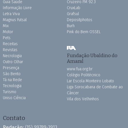
Guia Saúde
Cruzeiro FM 92.3
Informação Livre
CruxLab
Letra Viva
Grafsul
Magnus Futsal
Depositphotos
Mix
Burh
Motor
Pink do Bem OSSEL
Pets
Receitas
Revistas
Fundação Ubaldino do
Necrologia
Amaral
Outro Olhar
Presença
www.fua.org.br
São Bento
Colégio Politécnico
Tá na Rede
Lar Escola Monteiro Lobato
Tecnologia
Liga Sorocabana de Combate ao
Turismo
Câncer
Uniso Ciência
Vila dos Velhinhos
Contato
Redação:
(15) 99789-3913