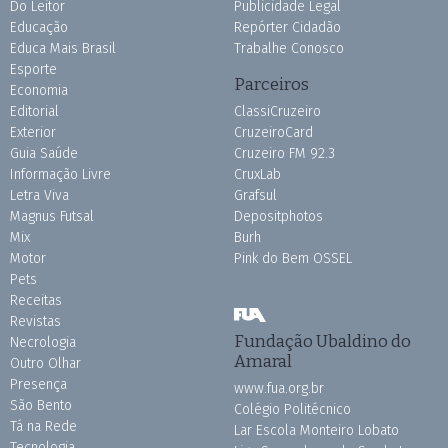
Do Leitor
Publicidade Legal
Educação
Repórter Cidadão
Educa Mais Brasil
Trabalhe Conosco
Esporte
Parceiros
Economia
Editorial
ClassiCruzeiro
Exterior
CruzeiroCard
Guia Saúde
Cruzeiro FM 92.3
Informação Livre
CruxLab
Letra Viva
Grafsul
Magnus Futsal
Depositphotos
Mix
Burh
Motor
Pink do Bem OSSEL
Pets
Receitas
Revistas
Fundação Ubaldino do
Necrologia
Amaral
Outro Olhar
Presença
www.fua.org.br
São Bento
Colégio Politécnico
Tá na Rede
Lar Escola Monteiro Lobato
Tecnologia