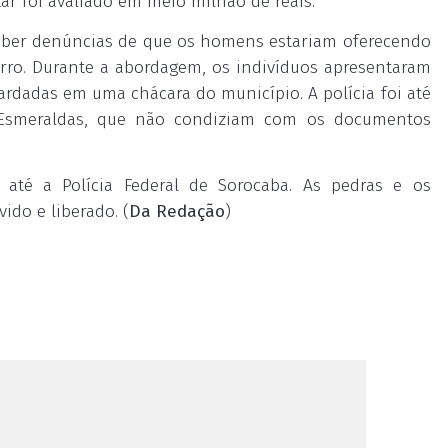
itar foi avaliado em meio milhão de reais.
eceber denúncias de que os homens estariam oferecendo
irro. Durante a abordagem, os indivíduos apresentaram
rdadas em uma chácara do município. A polícia foi até
e Esmeraldas, que não condiziam com os documentos
até a Polícia Federal de Sorocaba. As pedras e os
do e liberado. (
Da Redação
)