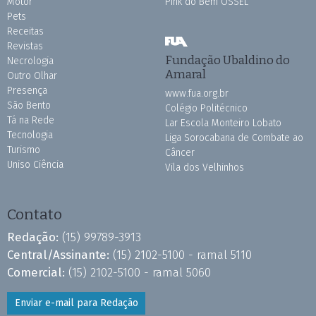
Motor
Pink do Bem OSSEL
Pets
Receitas
Revistas
Fundação Ubaldino do
Necrologia
Amaral
Outro Olhar
Presença
www.fua.org.br
São Bento
Colégio Politécnico
Tá na Rede
Lar Escola Monteiro Lobato
Tecnologia
Liga Sorocabana de Combate ao
Turismo
Câncer
Uniso Ciência
Vila dos Velhinhos
Contato
Redação:
(15) 99789-3913
Central/Assinante:
(15) 2102-5100 - ramal 5110
Comercial:
(15) 2102-5100 - ramal 5060
Enviar e-mail para Redação