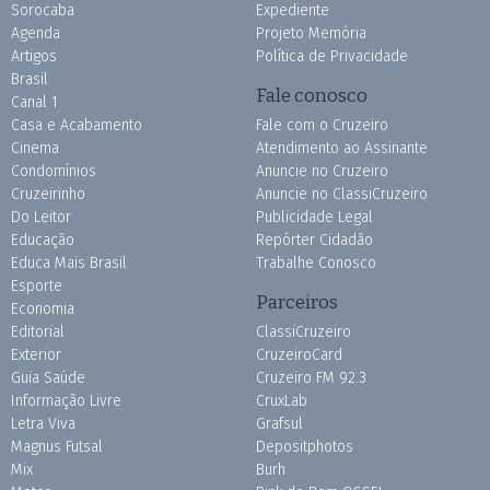
Sorocaba
Expediente
Agenda
Projeto Memória
Artigos
Política de Privacidade
Brasil
Fale conosco
Canal 1
Casa e Acabamento
Fale com o Cruzeiro
Cinema
Atendimento ao Assinante
Condomínios
Anuncie no Cruzeiro
Cruzeirinho
Anuncie no ClassiCruzeiro
Do Leitor
Publicidade Legal
Educação
Repórter Cidadão
Educa Mais Brasil
Trabalhe Conosco
Esporte
Parceiros
Economia
Editorial
ClassiCruzeiro
Exterior
CruzeiroCard
Guia Saúde
Cruzeiro FM 92.3
Informação Livre
CruxLab
Letra Viva
Grafsul
Magnus Futsal
Depositphotos
Mix
Burh