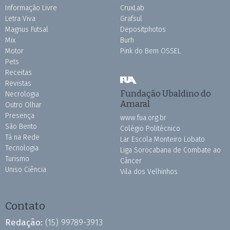
Informação Livre
CruxLab
Letra Viva
Grafsul
Magnus Futsal
Depositphotos
Mix
Burh
Motor
Pink do Bem OSSEL
Pets
Receitas
Revistas
Fundação Ubaldino do
Necrologia
Amaral
Outro Olhar
Presença
www.fua.org.br
São Bento
Colégio Politécnico
Tá na Rede
Lar Escola Monteiro Lobato
Tecnologia
Liga Sorocabana de Combate ao
Turismo
Câncer
Uniso Ciência
Vila dos Velhinhos
Contato
Redação:
(15) 99789-3913