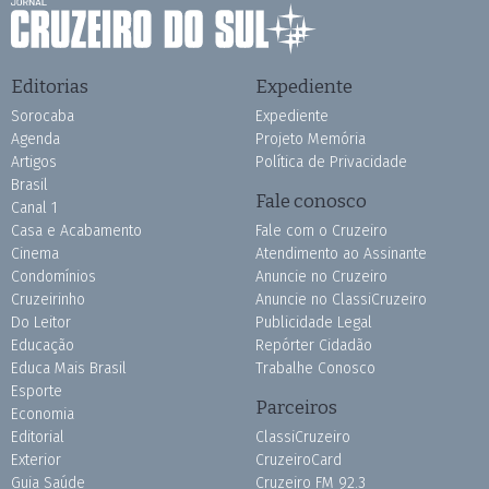
Editorias
Expediente
Sorocaba
Expediente
Agenda
Projeto Memória
Artigos
Política de Privacidade
Brasil
Fale conosco
Canal 1
Casa e Acabamento
Fale com o Cruzeiro
Cinema
Atendimento ao Assinante
Condomínios
Anuncie no Cruzeiro
Cruzeirinho
Anuncie no ClassiCruzeiro
Do Leitor
Publicidade Legal
Educação
Repórter Cidadão
Educa Mais Brasil
Trabalhe Conosco
Esporte
Parceiros
Economia
Editorial
ClassiCruzeiro
Exterior
CruzeiroCard
Guia Saúde
Cruzeiro FM 92.3