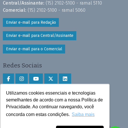
Central/Assinante:
(15) 2102-5100 - ramal 5110
Comercial:
(15) 2102-5100 - ramal 5060
Enviar e-mail para Redação
Enviar e-mail para Central/Assinante
Enviar e-mail para o Comercial
Redes Sociais
Utilizamos cookies essenciais e tecnologias
Faça download do aplicativo
semelhantes de acordo com a nossa Política de
Privacidade. Ao continuar navegando, você
Play Store e App Store
concorda com estas condições.
Saiba mais
Todos os direitos reservados © 2025 Cruzeiro do Sul