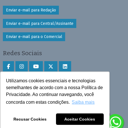
Enviar e-mail para Redação
Enviar e-mail para Central/Assinante
Enviar e-mail para o Comercial
Redes Sociais
Utilizamos cookies essenciais e tecnologias
Faça download do aplicativo
semelhantes de acordo com a nossa Política de
Privacidade. Ao continuar navegando, você
Play Store e App Store
concorda com estas condições.
Saiba mais
Todos os direitos reservados © 2025 Cruzeiro do Sul
Recusar Cookies
Aceitar Cookies