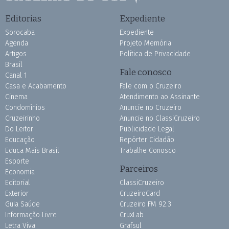
Editorias
Expediente
Sorocaba
Expediente
Agenda
Projeto Memória
Artigos
Política de Privacidade
Brasil
Fale conosco
Canal 1
Casa e Acabamento
Fale com o Cruzeiro
Cinema
Atendimento ao Assinante
Condomínios
Anuncie no Cruzeiro
Cruzeirinho
Anuncie no ClassiCruzeiro
Do Leitor
Publicidade Legal
Educação
Repórter Cidadão
Educa Mais Brasil
Trabalhe Conosco
Esporte
Parceiros
Economia
Editorial
ClassiCruzeiro
Exterior
CruzeiroCard
Guia Saúde
Cruzeiro FM 92.3
Informação Livre
CruxLab
Letra Viva
Grafsul