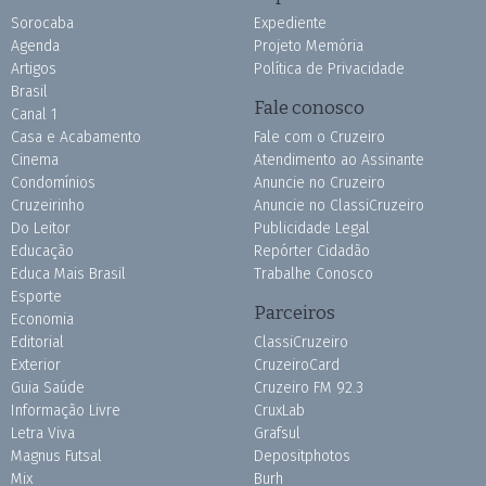
Sorocaba
Expediente
Agenda
Projeto Memória
Artigos
Política de Privacidade
Brasil
Fale conosco
Canal 1
Casa e Acabamento
Fale com o Cruzeiro
Cinema
Atendimento ao Assinante
Condomínios
Anuncie no Cruzeiro
Cruzeirinho
Anuncie no ClassiCruzeiro
Do Leitor
Publicidade Legal
Educação
Repórter Cidadão
Educa Mais Brasil
Trabalhe Conosco
Esporte
Parceiros
Economia
Editorial
ClassiCruzeiro
Exterior
CruzeiroCard
Guia Saúde
Cruzeiro FM 92.3
Informação Livre
CruxLab
Letra Viva
Grafsul
Magnus Futsal
Depositphotos
Mix
Burh