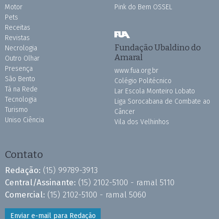
Motor
Pink do Bem OSSEL
Pets
Receitas
Revistas
Fundação Ubaldino do
Necrologia
Amaral
Outro Olhar
Presença
www.fua.org.br
São Bento
Colégio Politécnico
Tá na Rede
Lar Escola Monteiro Lobato
Tecnologia
Liga Sorocabana de Combate ao
Turismo
Câncer
Uniso Ciência
Vila dos Velhinhos
Contato
Redação:
(15) 99789-3913
Central/Assinante:
(15) 2102-5100 - ramal 5110
Comercial:
(15) 2102-5100 - ramal 5060
Enviar e-mail para Redação