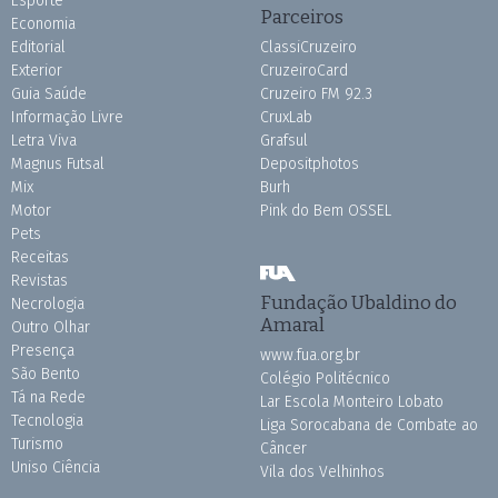
Esporte
Parceiros
Economia
Editorial
ClassiCruzeiro
Exterior
CruzeiroCard
Guia Saúde
Cruzeiro FM 92.3
Informação Livre
CruxLab
Letra Viva
Grafsul
Magnus Futsal
Depositphotos
Mix
Burh
Motor
Pink do Bem OSSEL
Pets
Receitas
Revistas
Fundação Ubaldino do
Necrologia
Amaral
Outro Olhar
Presença
www.fua.org.br
São Bento
Colégio Politécnico
Tá na Rede
Lar Escola Monteiro Lobato
Tecnologia
Liga Sorocabana de Combate ao
Turismo
Câncer
Uniso Ciência
Vila dos Velhinhos