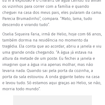
Eu vi a explosão e o chafariz de água caindo. Eu avisei
os vizinhos para correr com a família e quando
cheguei na casa dos meus pais, eles pularam da cama.
Parecia Brumadinho”, compara. “Mato, lama, tudo
descendo e virando tudo”.
Oselia Siqueira Faria, irmã de Helio, hoje com 66 anos,
também dormia na residência no momento da
tragédia. Ela conta que ao acordar, abriu a janela e viu
uma grande onda chegando. “A água já estava na
altura da metade de um poste. Eu fechei a janela e
imaginei que a água iria apenas molhar, mas não
levaria nada. Quando sai pela porta da cozinha, a
porta da sala estourou. A onda gigante bateu na casa
e levou tudo. Só estamos aqui graças ao Helio, se não,
morria todo mundo”.