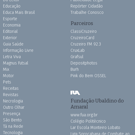
Educação
Repórter Cidadão
Educa Mais Brasil
Trabalhe Conosco
Esporte
Parceiros
Economia
Editorial
ClassiCruzeiro
Exterior
CruzeiroCard
Guia Saúde
Cruzeiro FM 92.3
Informação Livre
CruxLab
Letra Viva
Grafsul
Magnus Futsal
Depositphotos
Mix
Burh
Motor
Pink do Bem OSSEL
Pets
Receitas
Revistas
Fundação Ubaldino do
Necrologia
Amaral
Outro Olhar
Presença
www.fua.org.br
São Bento
Colégio Politécnico
Tá na Rede
Lar Escola Monteiro Lobato
Tecnologia
Liga Sorocabana de Combate ao