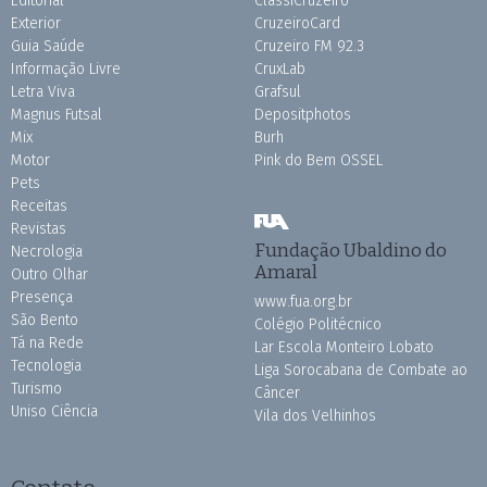
Editorial
ClassiCruzeiro
Exterior
CruzeiroCard
Guia Saúde
Cruzeiro FM 92.3
Informação Livre
CruxLab
Letra Viva
Grafsul
Magnus Futsal
Depositphotos
Mix
Burh
Motor
Pink do Bem OSSEL
Pets
Receitas
Revistas
Fundação Ubaldino do
Necrologia
Amaral
Outro Olhar
Presença
www.fua.org.br
São Bento
Colégio Politécnico
Tá na Rede
Lar Escola Monteiro Lobato
Tecnologia
Liga Sorocabana de Combate ao
Turismo
Câncer
Uniso Ciência
Vila dos Velhinhos