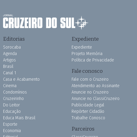
Editorias
Expediente
Sorocaba
Expediente
Agenda
Projeto Memória
Artigos
Política de Privacidade
Brasil
Fale conosco
Canal 1
Casa e Acabamento
Fale com o Cruzeiro
Cinema
Atendimento ao Assinante
Condomínios
Anuncie no Cruzeiro
Cruzeirinho
Anuncie no ClassiCruzeiro
Do Leitor
Publicidade Legal
Educação
Repórter Cidadão
Educa Mais Brasil
Trabalhe Conosco
Esporte
Parceiros
Economia