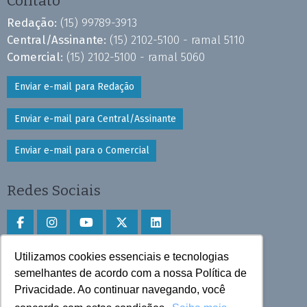
Contato
Redação:
(15) 99789-3913
Central/Assinante:
(15) 2102-5100 - ramal 5110
Comercial:
(15) 2102-5100 - ramal 5060
Enviar e-mail para Redação
Enviar e-mail para Central/Assinante
Enviar e-mail para o Comercial
Redes Sociais
Utilizamos cookies essenciais e tecnologias
Faça download do aplicativo
semelhantes de acordo com a nossa Política de
Play Store e App Store
Privacidade. Ao continuar navegando, você