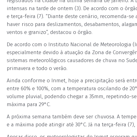
registrados na cidade na última semana de janeiro. A 
intensas na tarde de ontem (3). De acordo com o órgão
e terça-feira (7). “Diante deste cenário, recomenda-se
haver risco para deslizamentos, desabamentos, alagam
ventos e granizo”, destacou o órgão.
De acordo com o Instituto Nacional de Meteorologia (
especialmente devido à atuação da Zona de Convergênc
sistemas meteorológicos causadores de chuva no Sudes
primavera e todo o verão.
Ainda conforme o Inmet, hoje a precipitação será entre
entre 60% e 100%, com a temperatura oscilando de 20°
volume pluvial, podendo chegar a 35mm, repetindo-se
máxima para 29°C.
A próxima semana também deve ser chuvosa. A tempera
e a máxima pode atingir até 30°C. Já na terça-feira (7)
Apesar disso, os meteorologistas do Inmet esperam que