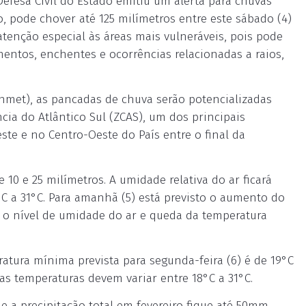
Defesa Civil do Estado emitiu um alerta para chuvas
, pode chover até 125 milímetros entre este sábado (4)
 atenção especial às áreas mais vulneráveis, pois pode
entos, enchentes e ocorrências relacionadas a raios,
Inmet), as pancadas de chuva serão potencializadas
ia do Atlântico Sul (ZCAS), um dos principais
te e no Centro-Oeste do País entre o final da
 10 e 25 milímetros. A umidade relativa do ar ficará
C a 31°C. Para amanhã (5) está previsto o aumento do
 o nível de umidade do ar e queda da temperatura
tura mínima prevista para segunda-feira (6) é de 19°C
, as temperaturas devem variar entre 18°C a 31°C.
 a precipitação total em fevereiro fique até 50mm