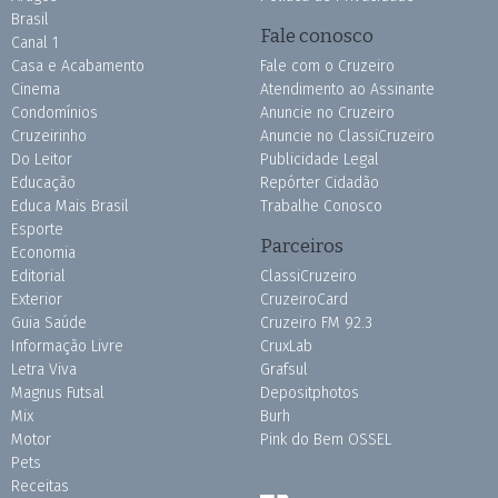
Brasil
Fale conosco
Canal 1
Casa e Acabamento
Fale com o Cruzeiro
Cinema
Atendimento ao Assinante
Condomínios
Anuncie no Cruzeiro
Cruzeirinho
Anuncie no ClassiCruzeiro
Do Leitor
Publicidade Legal
Educação
Repórter Cidadão
Educa Mais Brasil
Trabalhe Conosco
Esporte
Parceiros
Economia
Editorial
ClassiCruzeiro
Exterior
CruzeiroCard
Guia Saúde
Cruzeiro FM 92.3
Informação Livre
CruxLab
Letra Viva
Grafsul
Magnus Futsal
Depositphotos
Mix
Burh
Motor
Pink do Bem OSSEL
Pets
Receitas