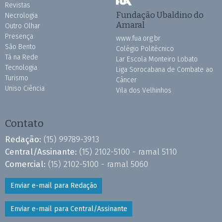
Revistas
Fundação Ubaldino do
Necrologia
Amaral
Outro Olhar
Presença
www.fua.org.br
São Bento
Colégio Politécnico
Tá na Rede
Lar Escola Monteiro Lobato
Tecnologia
Liga Sorocabana de Combate ao
Turismo
Câncer
Uniso Ciência
Vila dos Velhinhos
Contato
Redação:
(15) 99789-3913
Central/Assinante:
(15) 2102-5100 - ramal 5110
Comercial:
(15) 2102-5100 - ramal 5060
Enviar e-mail para Redação
Enviar e-mail para Central/Assinante